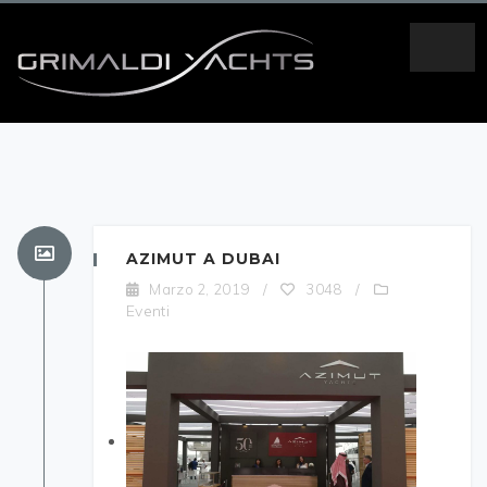
AZIMUT A DUBAI
Marzo 2, 2019
/
3048
/
Eventi