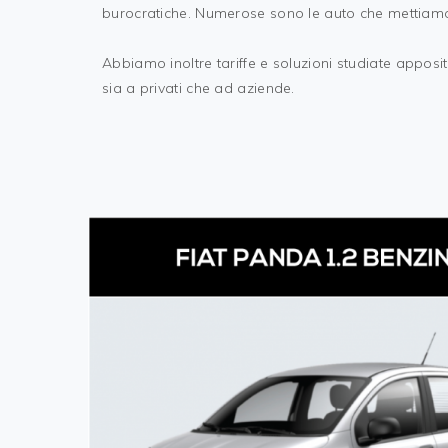
burocratiche. Numerose sono le auto che mettiamo 
Abbiamo inoltre tariffe e soluzioni studiate appositam
sia a privati che ad aziende.