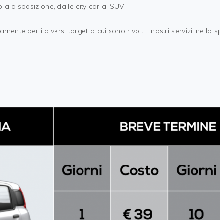
a disposizione, dalle city car ai SUV.
ente per i diversi target a cui sono rivolti i nostri servizi, nello s