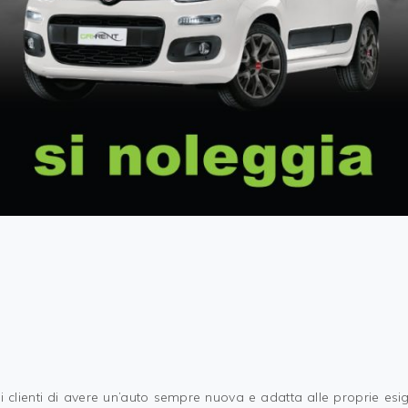
ti i clienti di avere un’auto sempre nuova e adatta alle proprie es